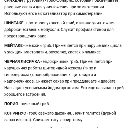
САНХВАН
(трутовик) - гриб-фонарик, который подсвечивает
раковые клетки для уничтожения при химиотерапии.
Используют его как катализатор при химиотерапии.
ШИИТАКЕ
- противоопухолевый гриб, отлично уничтожает
доброкачественные опухоли. Служит профилактикой для
предотвращения рака.
МЕЙТАКЕ
- женский гриб. Применяется при нарушениях цикла
у женщин, мастопатии, опухолях, кистах, климаксе.
ЧЕРНАЯ ЛИСИЧКА
- эндокринный гриб. Применяется при
нарушениях работы щитовидной железы (гипо и
гипертериозах), новообразованиях щитовидки и
надпочечников. Снижает сахар при преддиабате и диабете.
Насыщает усвояемым йодом организм. Его еще называет гриб
хорошего настроения.
ПОРИЯ
- почечный гриб.
КОПРИНУС
- гриб свежего дыхания. Лечит галитоз (дурной
запах изо рта). Снижает тягу к спиртному.