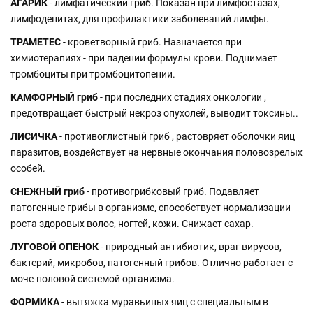
АГАРИК
- лимфатический гриб. Показан при лимфостазах,
лимфоденитах, для профилактики заболеваний лимфы.
ТРАМЕТЕС
- кроветворный гриб. Назначается при
химиотерапиях - при падении формулы крови. Поднимает
тромбоциты при тромбоцитопении.
КАМФОРНЫЙ гриб
- при последних стадиях онкологии ,
предотвращает быстрый некроз опухолей, выводит токсины..
ЛИСИЧКА
- противоглистный гриб , растовряет оболочки яиц
паразитов, воздействует на нервные окончания половозрелых
особей.
СНЕЖНЫЙ гриб
- противогрибковый гриб. Подавляет
патогенные грибы в организме, способствует нормализации
роста здоровых волос, ногтей, кожи. Снижает сахар.
ЛУГОВОЙ ОПЕНОК
- природный антибиотик, враг вирусов,
бактерий, микробов, патогенный грибов. Отлично работает с
моче-половой системой организма.
ФОРМИКА
- вытяжка муравьиных яиц с специальным в