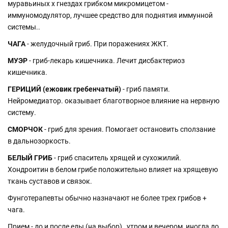
муравьиных х гнездах грибком микромицетом -
иммуномодулятор, лучшее средство для поднятия иммунной
системы..
ЧАГА
- желудочный гриб. При поражениях ЖКТ.
МУЭР
- гриб-лекарь кишечника. Лечит дисбактериоз
кишечника.
ГЕРИЦИЙ (ежовик гребенчатый)
- гриб памяти.
Нейромедиатор. оказывает благотворное влияние на нервную
систему.
СМОРЧОК
- гриб для зрения. Помогает остановить сползание
в дальнозоркость.
БЕЛЫЙ ГРИБ
- гриб спаситель хрящей и сухожилий.
Хондроитин в белом грибе положительно влияет на хрящевую
ткань суставов и связок.
Фунготерапевты обычно назначают не более трех грибов +
чага.
Прием - до и после еды (на выбор) , утром и вечером, иногда до