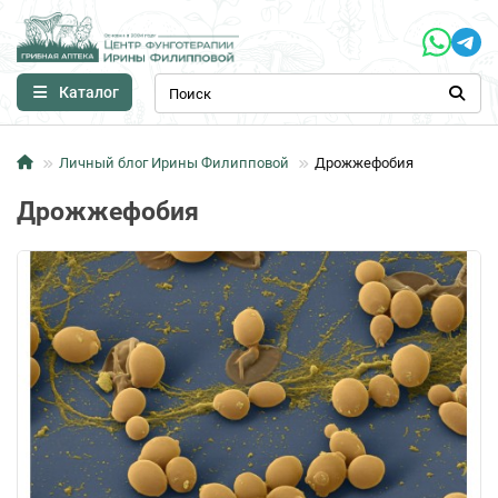
Каталог
Личный блог Ирины Филипповой
Дрожжефобия
Дрожжефобия