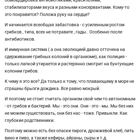
бомбардировка антибиотиками, красителями,
стабилизаторами вкуса и разными консервантами. Кому-то
это понравится? Положа руку на сердце?
И начинается всеобщая забастовка - с усиленным ростом
грибков , типа, всех не потравите , гады.. Особенно после
антибиотиков.
И иммунная система ( а она эволюцией давно отточена на
сдерживание грибных колоний в организме), как полиция -
только лапкой утирается и растерянно смотрит на бунтующие
колонии грибов.
К чему я это все? Да только к тому, что плавающему в море не
страшны брызги дождика. Все равно мокрый.
И поэтому не стоит считать организм свой чем-то автономным
- от грибов и бактерий. Мы - это они. Они - это - мы. Мы без них
не можем существовать, они без нас - тоже. Привыкли. Как
глубокие родственники.
Поэтому можно есть без опаски пироги, дрожжевой хлеб, пить
вино и пиво, а также кефиры, айраны, сыры и т.д.