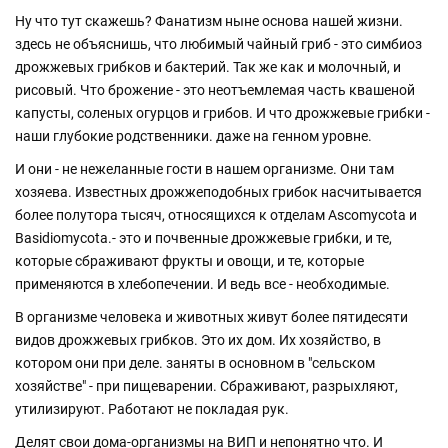
Ну что тут скажешь? Фанатизм ныне основа нашей жизни.
здесь не объяснишь, что любимый чайный гриб - это симбиоз
дрожжевых грибков и бактерий. Так же как и молочный, и
рисовый. Что брожение - это неотъемлемая часть квашеной
капусты, соленых огурцов и грибов. И что дрожжевые грибки -
наши глубокие родственники. даже на генном уровне.
И они - не нежеланные гости в нашем организме. Они там
хозяева. Известных дрожжеподобных грибок насчитывается
более полутора тысяч, относящихся к отделам Ascomycota и
Basidiomycota.- это и почвенные дрожжевые грибки, и те,
которые сбраживают фрукты и овощи, и те, которые
применяются в хлебопечении. И ведь все - необходимые.
В организме человека и животных живут более пятидесяти
видов дрожжевых грибков. Это их дом. Их хозяйство, в
котором они при деле. заняты в основном в "сельском
хозяйстве" - при пищеварении. Сбраживают, разрыхляют,
утилизируют. Работают не покладая рук.
Делят свои дома-организмы на ВИП и непонятно что. И