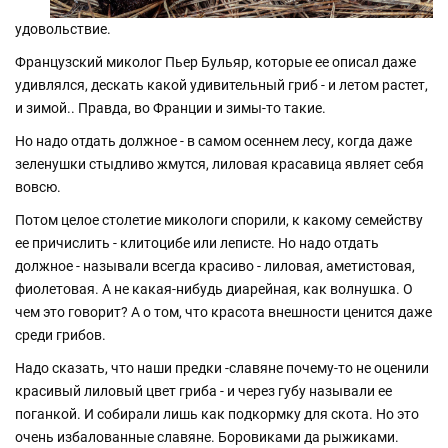
удовольствие.
Французский миколог Пьер Бульяр, которые ее описал даже
удивлялся, дескать какой удивительный гриб - и летом растет,
и зимой.. Правда, во Франции и зимы-то такие.
Но надо отдать должное - в самом осеннем лесу, когда даже
зеленушки стыдливо жмутся, лиловая красавица являет себя
вовсю.
Потом целое столетие микологи спорили, к какому семейству
ее причислить - клитоцибе или леписте. Но надо отдать
должное - называли всегда красиво - лиловая, аметистовая,
фиолетовая. А не какая-нибудь диарейная, как волнушка. О
чем это говорит? А о том, что красота внешности ценится даже
среди грибов.
Надо сказать, что наши предки -славяне почему-то не оценили
красивый лиловый цвет гриба - и через губу называли ее
поганкой. И собирали лишь как подкормку для скота. Но это
очень избалованные славяне. Боровиками да рыжиками.