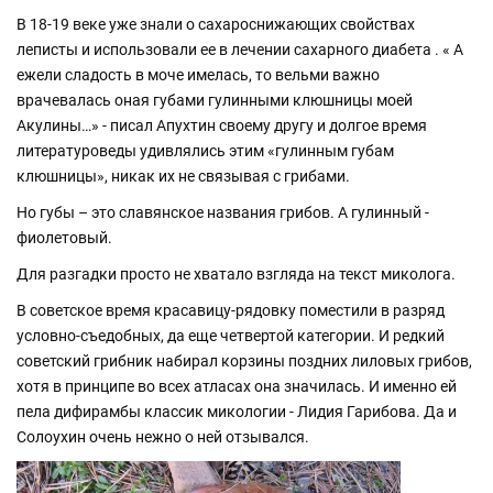
В 18-19 веке уже знали о сахароснижающих свойствах
леписты и использовали ее в лечении сахарного диабета . « А
ежели сладость в моче имелась, то вельми важно
врачевалась оная губами гулинными клюшницы моей
Акулины…» - писал Апухтин своему другу и долгое время
литературоведы удивлялись этим «гулинным губам
клюшницы», никак их не связывая с грибами.
Но губы – это славянское названия грибов. А гулинный -
фиолетовый.
Для разгадки просто не хватало взгляда на текст миколога.
В советское время красавицу-рядовку поместили в разряд
условно-съедобных, да еще четвертой категории. И редкий
советский грибник набирал корзины поздних лиловых грибов,
хотя в принципе во всех атласах она значилась. И именно ей
пела дифирамбы классик микологии - Лидия Гарибова. Да и
Солоухин очень нежно о ней отзывался.