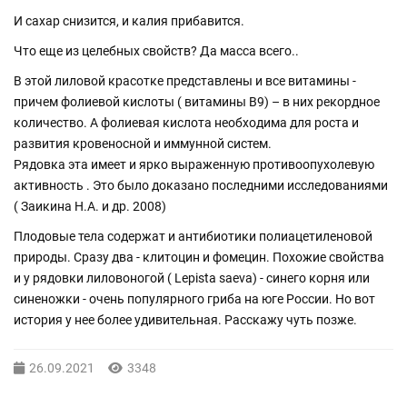
И сахар снизится, и калия прибавится.
Что еще из целебных свойств? Да масса всего..
В этой лиловой красотке представлены и все витамины -
причем фолиевой кислоты ( витамины В9) – в них рекордное
количество. А фолиевая кислота необходима для роста и
развития кровеносной и иммунной систем.
Рядовка эта имеет и ярко выраженную противоопухолевую
активность . Это было доказано последними исследованиями
( Заикина Н.А. и др. 2008)
Плодовые тела содержат и антибиотики полиацетиленовой
природы. Сразу два - клитоцин и фомецин. Похожие свойства
и у рядовки лиловоногой ( Lepista saeva) - синего корня или
синеножки - очень популярного гриба на юге России. Но вот
история у нее более удивительная. Расскажу чуть позже.
26.09.2021
3348