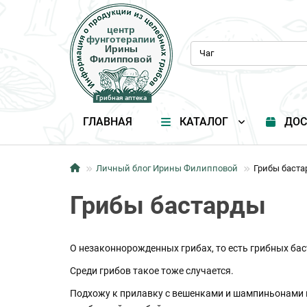
центр
центр
фунготерапии
фунготерапии
Ирины
Ирины
Филипповой
Филипповой
Грибная аптека
Грибная аптека
ГЛАВНАЯ
КАТАЛОГ
ДОС
Личный блог Ирины Филипповой
Грибы баст
Грибы бастарды
О незаконнорожденных грибах, то есть грибных бас
Среди грибов такое тоже случается.
Подхожу к прилавку с вешенками и шампиньонами 