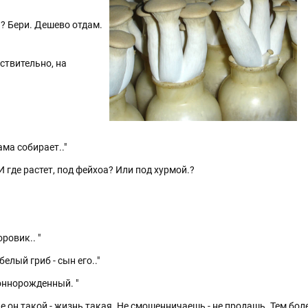
? Бери. Дешево отдам.
ствительно, на
ама собирает.."
И где растет, под фейхоа? Или под хурмой.?
оровик.. "
белый гриб - сын его.."
коннорожденный. "
е он такой - жизнь такая. Не смошенничаешь - не продашь. Тем боле