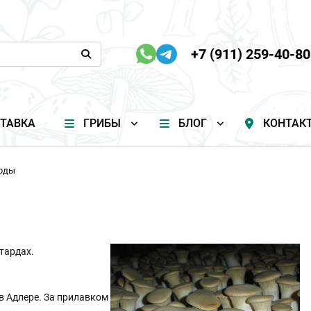
+7 (911) 259-40-80
ТАВКА
ГРИБЫ
БЛОГ
КОНТАК
арды
тардах.
в Адлере. За прилавком