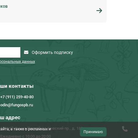
иков
Оформить подписку
ерсональных данных
ши контакты
+7 (911) 259-40-80
odin@fungospb.ru
ш адрес
191167, Санкт-Петербург, Невский пр., д. 180
айта, а также в рекламных и
Принимаю
Ежедневно с 10:00 до 20:00