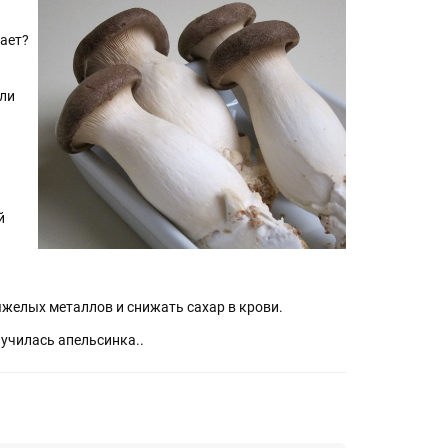
нает?
пли
й
желых металлов и снижать сахар в крови.
лучилась апельсинка..