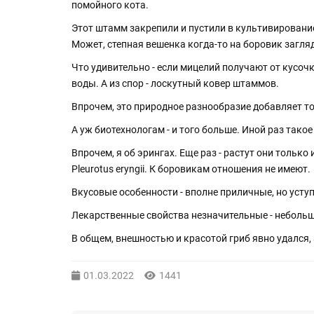
помойного кота.
Этот штамм закрепили и пустили в культивирование.
Может, степная вешенка когда-то на боровик загля
Что удивительно - если мицелий получают от кусочк
воды. А из спор - лоскутный ковер штаммов.
Впрочем, это природное разнообразие добавляет то
А уж биотехнологам - и того больше. Иной раз тако
Впрочем, я об эрингах. Еще раз - растут они толь
Pleurotus eryngii. К боровикам отношения не имеют.
Вкусовые особенности - вполне приличные, но усту
Лекарственные свойства незначительные - небольш
В общем, внешностью и красотой гриб явно удался, 
01.03.2022
1441