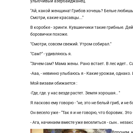
улыбчивый азербайджанец.
"Ай, какой женщина! Грибов хочешь? Белые любишь
Смотри, какие красавцы..."
В коробке - эринги. Кувшинчики такие грибные. Дей
боровички похоже.
"Смотри, совсем свежий. Утром собирал."
"Сам?" - удивляюсь я.
"Зачем сам? Мама жены. Рано встает. В лес идет.. С
-Ааа, - невинно улыбаюсь я - Какие урожаи, однако. 
Мой визави обижается :
-Где, где. у нас везде растет. Земля хорошая.. "
Я ласково ему говорю - "не, это не белый гриб, и не б
Он весело уже - "Так я и не говорю, что боровик. Это 
- Ага, начинаем вместе уже веселиться - сын.. неза
Впрочем, н