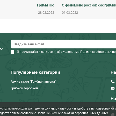
Грибы Ню
О феномене российских грибн
28.02.2022
01.03.2022
ию
Я прочитал(а) и согласен(на) с условиями
Политика обработки п
Популярные категории
На
Архив газет "Грибная аптека"
Грибной гороскоп
На
 используются для улучшения функциональности и удобства использования с
едоставляете согласие c Соглашением обработки персональных данных.