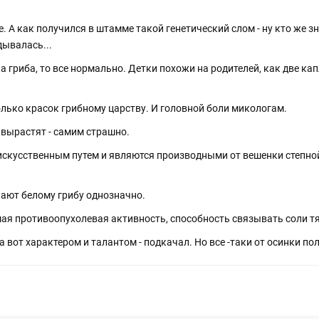
 А как получился в штамме такой генетический слом - ну кто же з
дывалась...
а гриба, то все нормально. Детки похожи на родителей, как две ка
лько красок грибному царству. И головной боли микологам.
е вырастят - самим страшно.
ко искусственным путем и являются производными от вешенки степно
пают белому грибу однозначно.
ая противоопухолевая активность, способность связывать соли тя
а вот характером и талантом - подкачал. Но все -таки от осинки по