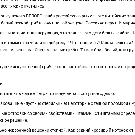
 все тяжкие пустились.
ов сушеного БЕЛОГО гриба российского рынка - это китайские эрин
белый лесной гриб и гонят по той же цене. Россияне верят. И мари
есть много истинно верующих, что эринги - это дети белых грибов.
о в комментах учили по доброму -" Что говоришь? Какая вешенка? Г
степная вешенка. Совсем разные грибы. Та как блин белый, как груз
стущие искусственно) грибы частенько абсолютно не похожи на роди
и.
астить их в чашке Петри, то получается лоскутное одеяло.
акованные - пустые( стерильные) некоторые с генной поломкой ( м
ые островки со своими свойствами - штаммы. Эти штаммы определ
есное решение.
льно невзрачной вешенки степной. Как редкий красивый котенок о