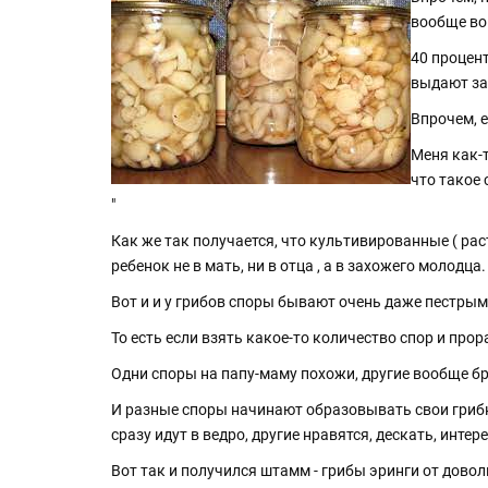
вообще во
40 процент
выдают за 
Впрочем, 
Меня как-т
что такое 
"
Как же так получается, что культивированные ( ра
ребенок не в мать, ни в отца , а в захожего молодца.
Вот и и у грибов споры бывают очень даже пестрым
То есть если взять какое-то количество спор и прор
Одни споры на папу-маму похожи, другие вообще бр
И разные споры начинают образовывать свои грибн
сразу идут в ведро, другие нравятся, дескать, интер
Вот так и получился штамм - грибы эринги от дово