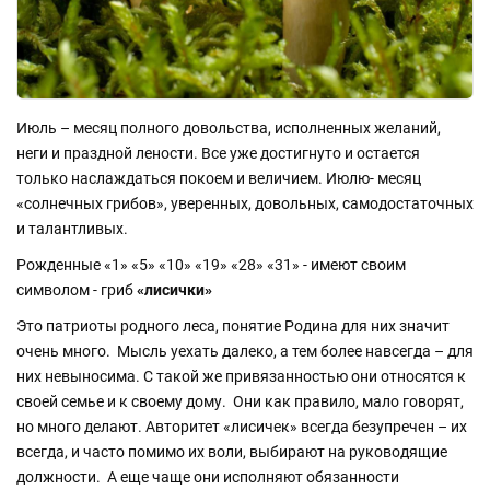
Июль – месяц полного довольства, исполненных желаний,
неги и праздной лености. Все уже достигнуто и остается
только наслаждаться покоем и величием. Июлю- месяц
«солнечных грибов», уверенных, довольных, самодостаточных
и талантливых.
Рожденные «1» «5» «10» «19» «28» «31» - имеют своим
символом - гриб
«лисички»
Это патриоты родного леса, понятие Родина для них значит
очень много. Мысль уехать далеко, а тем более навсегда – для
них невыносима. С такой же привязанностью они относятся к
своей семье и к своему дому. Они как правило, мало говорят,
но много делают. Авторитет «лисичек» всегда безупречен – их
всегда, и часто помимо их воли, выбирают на руководящие
должности. А еще чаще они исполняют обязанности