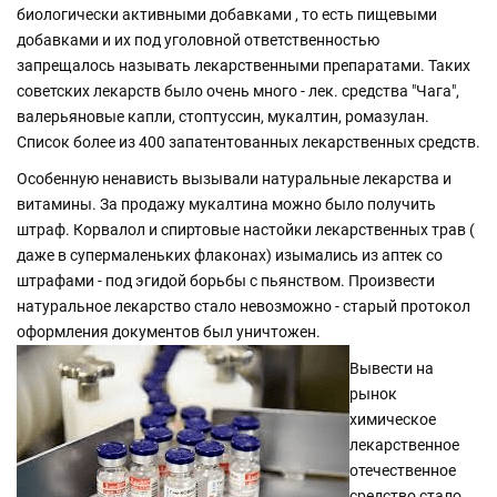
биологически активными добавками , то есть пищевыми
добавками и их под уголовной ответственностью
запрещалось называть лекарственными препаратами. Таких
советских лекарств было очень много - лек. средства "Чага",
валерьяновые капли, стоптуссин, мукалтин, ромазулан.
Список более из 400 запатентованных лекарственных средств.
Особенную ненависть вызывали натуральные лекарства и
витамины. За продажу мукалтина можно было получить
штраф. Корвалол и спиртовые настойки лекарственных трав (
даже в супермаленьких флаконах) изымались из аптек со
штрафами - под эгидой борьбы с пьянством. Произвести
натуральное лекарство стало невозможно - старый протокол
оформления документов был уничтожен.
Вывести на
рынок
химическое
лекарственное
отечественное
средство стало