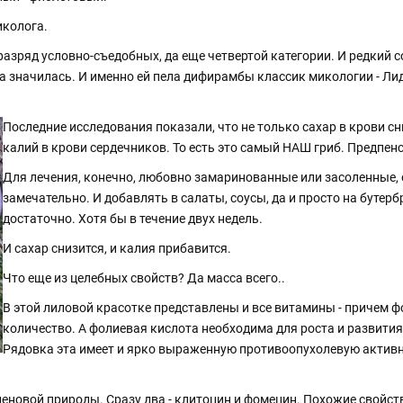
иколога.
разряд условно-съедобных, да еще четвертой категории. И редкий 
на значилась. И именно ей пела дифирамбы классик микологии - Ли
Последние исследования показали, что не только сахар в крови с
калий в крови сердечников. То есть это самый НАШ гриб. Предпе
Для лечения, конечно, любовно замаринованные или засоленные, о
замечательно. И добавлять в салаты, соусы, да и просто на бутер
достаточно. Хотя бы в течение двух недель.
И сахар снизится, и калия прибавится.
Что еще из целебных свойств? Да масса всего..
В этой лиловой красотке представлены и все витамины - причем ф
количество. А фолиевая кислота необходима для роста и развития
Рядовка эта имеет и ярко выраженную противоопухолевую активн
овой природы. Сразу два - клитоцин и фомецин. Похожие свойства и