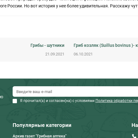
юге России. Но вот история у нее более удивительная. Расскажу чут
Грибы - шутники
Гриб козляк (Suillus bovinus )-
21.09.2021
06.10.2021
ию
Я прочитал(а) и согласен(на) с условиями
Политика обработки п
Популярные категории
На
Архив газет "Грибная аптека"