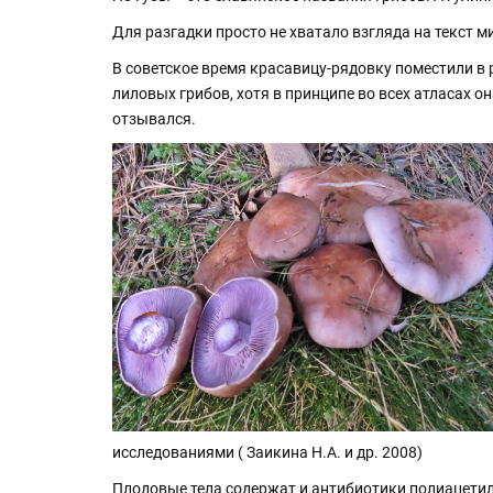
Для разгадки просто не хватало взгляда на текст м
В советское время красавицу-рядовку поместили в 
лиловых грибов, хотя в принципе во всех атласах о
отзывался.
исследованиями ( Заикина Н.А. и др. 2008)
Плодовые тела содержат и антибиотики полиацетилен