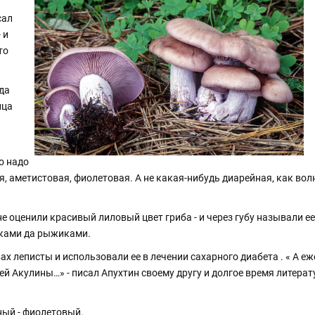
сал
 и
то
гда
ица
о надо
я, аметистовая, фиолетовая. А не какая-нибудь диарейная, как волн
не оценили красивый лиловый цвет гриба - и через губу называли е
иками да рыжиками.
х леписты и использовали ее в лечении сахарного диабета . « А е
 Акулины…» - писал Апухтин своему другу и долгое время литера
ный - фиолетовый.