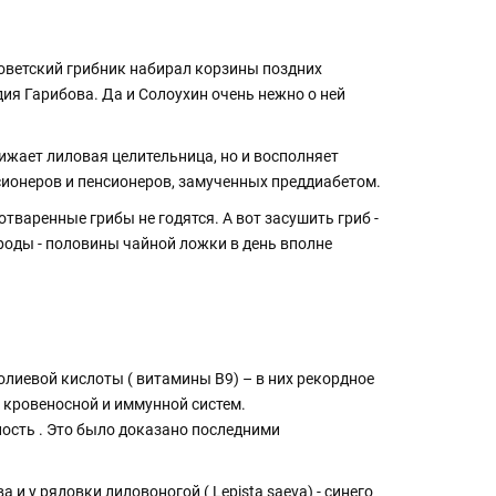
советский грибник набирал корзины поздних
дия Гарибова. Да и Солоухин очень нежно о ней
нижает лиловая целительница, но и восполняет
нсионеров и пенсионеров, замученных преддиабетом.
тваренные грибы не годятся. А вот засушить гриб -
броды - половины чайной ложки в день вполне
олиевой кислоты ( витамины В9) – в них рекордное
 кровеносной и иммунной систем.
ость . Это было доказано последними
 у рядовки лиловоногой ( Lepista saeva) - синего