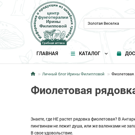
центр
центр
фунготерапии
фунготерапии
Ирины
Ирины
Филипповой
Филипповой
Грибная аптека
Грибная аптека
ГЛАВНАЯ
КАТАЛОГ
ДОС
Личный блог Ирины Филипповой
Фиолетовая 
Фиолетовая рядовка
Знаете, где НЕ растет рядовка фиолетовая? В Антарк
пингвинам не лежит душа, или же валенками не зап
В свое удовольствие.