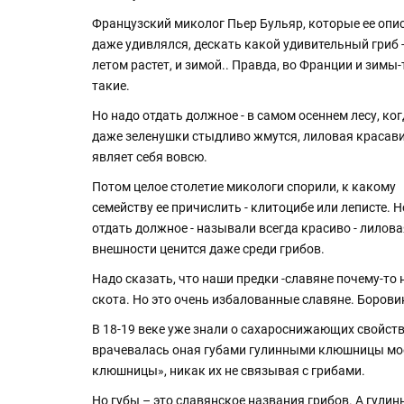
Французский миколог Пьер Бульяр, которые ее опи
даже удивлялся, дескать какой удивительный гриб -
летом растет, и зимой.. Правда, во Франции и зимы-
такие.
Но надо отдать должное - в самом осеннем лесу, ко
даже зеленушки стыдливо жмутся, лиловая красав
являет себя вовсю.
Потом целое столетие микологи спорили, к какому
семейству ее причислить - клитоцибе или леписте. Н
отдать должное - называли всегда красиво - лилова
внешности ценится даже среди грибов.
Надо сказать, что наши предки -славяне почему-то 
скота. Но это очень избалованные славяне. Боров
В 18-19 веке уже знали о сахароснижающих свойства
врачевалась оная губами гулинными клюшницы моей
клюшницы», никак их не связывая с грибами.
Но губы – это славянское названия грибов. А гулин