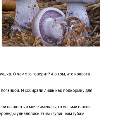
ушка. О чем это говорит? А о том, что красота
е поганкой. И собирали лишь как подкормку для
жели сладость в моче имелась, то вельми важно
туроведы удивлялись этим «гулинным губам