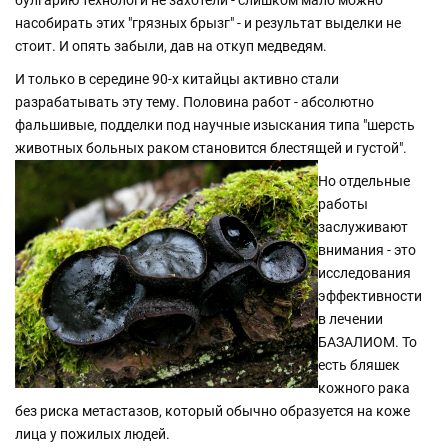
булгарию технологи не захотели - слишком мало можно
насобирать этих "грязных брызг" - и результат выделки не
стоит. И опять забыли, дав на откуп медведям.
И только в середине 90-х китайцы активно стали
разрабатывать эту тему. Половина работ - абсолютно
фальшивые, подделки под научные изыскания типа "шерсть
животных больных раком становится блестящей и густой".
Но отдельные
работы
заслуживают
внимания - это
исследования
эффективности
в лечении
БАЗАЛИОМ. То
есть бляшек
кожного рака
без риска метастазов, который обычно образуется на коже
лица у пожилых людей.