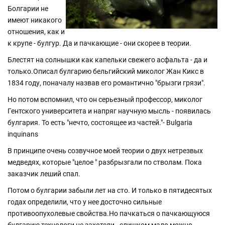
Болгарии не
имеют никакого
отношения, как и
к крупе - булгур. Да и пачкающие - они скорее в теории.
Блестят на солнышки как капельки свежего асфальта - да и
только.Описал булгарию бельгийский миколог Жан Кикс в
1834 году, поначалу назвав его романтично "брызги грязи".
Но потом вспомнил, что он серьезный профессор, миколог
Гентского университета и напряг научную мысль - появилась
булгария. То есть "нечто, состоящее из частей."- Bulgaria
inquinans
В принципе очень созвучное моей теории о двух нетрезвых
медведях, которые "целое " разбрызгали по стволам. Пока
заказчик леший спал.
Потом о булгарии забыли лет на сто. И только в пятидесятых
годах определили, что у нее досточно сильные
противоопухолевые свойства.Но пачкаться о пачкающуюся