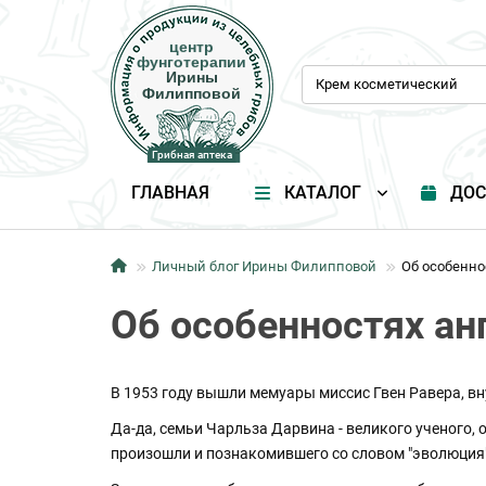
центр
центр
фунготерапии
фунготерапии
Ирины
Ирины
Филипповой
Филипповой
Грибная аптека
Грибная аптека
ГЛАВНАЯ
КАТАЛОГ
ДОС
Личный блог Ирины Филипповой
Об особенно
Об особенностях ан
В 1953 году вышли мемуары миссис Гвен Равера, вн
Да-да, семьи Чарльза Дарвина - великого ученого, 
произошли и познакомившего со словом "эволюция"