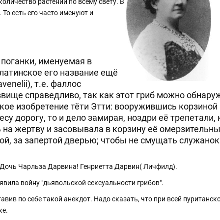
количество растений по всему свету. В
То есть его часто именуют и
 поганки, именуемая в
атинское его название ещё
venelii), т.е. фаллос
ище справедливо, так как этот гриб можно обнаружи
кое изобретение тёти Этти: вооружившись корзиной 
есу дорогу, то и дело замирая, ноздри её трепетали,
 на жертву и засовывала в корзину её омерзительны
ой, за запертой дверью; чтобы не смущать служанок
и - Дочь Чарльза Дарвина! Генриетта Дарвин( Личфилд).
явила войну "дьявольской сексуальности грибов".
ставив по себе такой анекдот. Надо сказать, что при всей пуританс
ке.