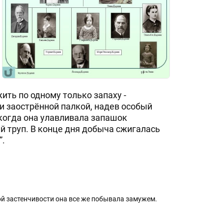
ть по одному только запаху -
и заострённой палкой, надев особый
 когда она улавливала запашок
й труп. В конце дня добыча сжигалась
”.
кой застенчивости она все же побывала замужем.