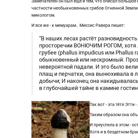
Замечателен он был еще и тем, что описал большое 
частности необыкновенных грибов Огненной Земли. 
микологом.
И все же - к мемуарам.. Миссис Равера пишет:
“В наших лесах растёт разновидность
просторечии ВОНЮЧИМ РОГОМ, хотя л
грубее (phallus impudicus или Phallus ra
обыкновенный или нескромный. Прозв
невероятной падали. И это было вели
плащ и перчатки, она вынюхивала в л
добычи; И наконец она накидывалась
в глубочайшей тайне в камине гостин
Так вот - эта тётя Этт
Таким образом она объ
И преуспела в этом - о
Хотя и в бездетном бра