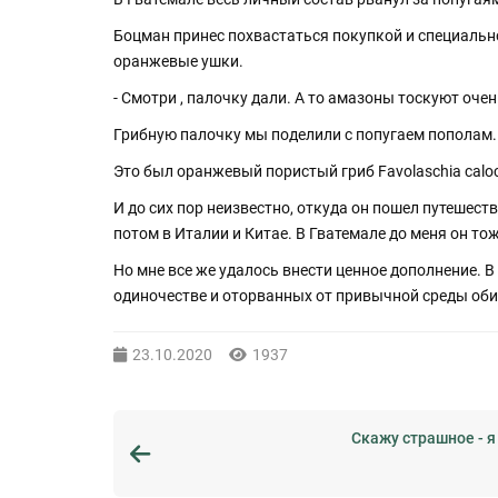
Боцман принес похвастаться покупкой и специально
оранжевые ушки.
- Смотри , палочку дали. А то амазоны тоскуют очень
Грибную палочку мы поделили с попугаем пополам.
Это был оранжевый пористый гриб Favolaschia calo
И до сих пор неизвестно, откуда он пошел путешеств
потом в Италии и Китае. В Гватемале до меня он тоже
Но мне все же удалось внести ценное дополнение. В
одиночестве и оторванных от привычной среды оби
23.10.2020
1937
Скажу страшное - 