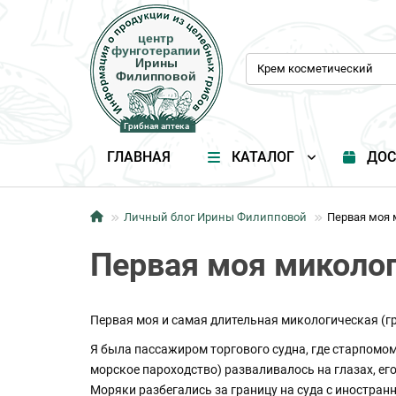
центр
центр
фунготерапии
фунготерапии
Ирины
Ирины
Филипповой
Филипповой
Грибная аптека
Грибная аптека
ГЛАВНАЯ
КАТАЛОГ
ДОС
Личный блог Ирины Филипповой
Первая моя 
Первая моя миколог
Первая моя и самая длительная микологическая (гр
Я была пассажиром торгового судна, где старпомом 
морское пароходство) разваливалось на глазах, ег
Моряки разбегались за границу на суда с иностра