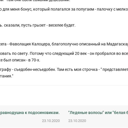
 для меня бонус, который полагался за попугаем - палочку с мелк
. сказали, пусть грызет - веселее будет.
cera - Фаволация Калоцера, благополучно описанный на Мадагаскар
овать по свету. Потому что следующий 20 век - он пробрался во вс
 был описан - в 70-х.
 графу - съедобен-несъедобен. Там есть моя строчка - " представля
тания."
я равнодушна к подосиновикам.
"Ледяные волосы" или "белая б
23.10.2020
23.10.2020