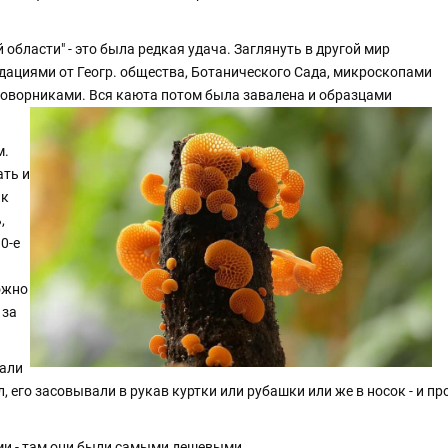
области" - это была редкая удача. Заглянуть в другой мир
дациями от Геогр. общества, Ботанического Сада, микроскопами
зговорниками. Вся каюта потом была завалена и образцами
м.
ать и
 к
,
90-е
ожно
 за
вали
 его засовывали в рукав куртки или рубашки или же в носок - и п
ями - там они были самыми дешевыми.