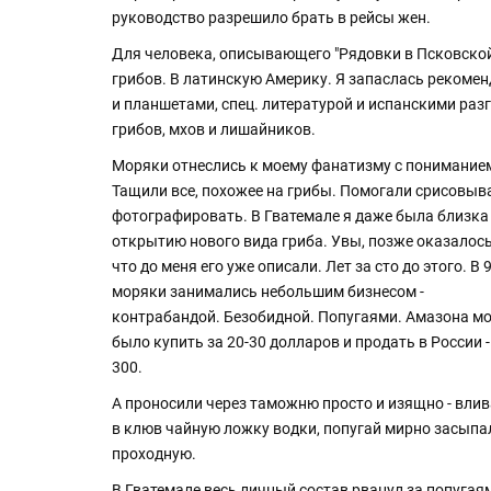
руководство разрешило брать в рейсы жен.
Для человека, описывающего "Рядовки в Псковской 
грибов. В латинскую Америку. Я запаслась рекомен
и планшетами, спец. литературой и испанскими ра
грибов, мхов и лишайников.
Моряки отнеслись к моему фанатизму с понимание
Тащили все, похожее на грибы. Помогали срисовыв
фотографировать. В Гватемале я даже была близка
открытию нового вида гриба. Увы, позже оказалось
что до меня его уже описали. Лет за сто до этого. В 
моряки занимались небольшим бизнесом -
контрабандой. Безобидной. Попугаями. Амазона м
было купить за 20-30 долларов и продать в России -
300.
А проносили через таможню просто и изящно - вли
в клюв чайную ложку водки, попугай мирно засыпал,
проходную.
В Гватемале весь личный состав рванул за попуга