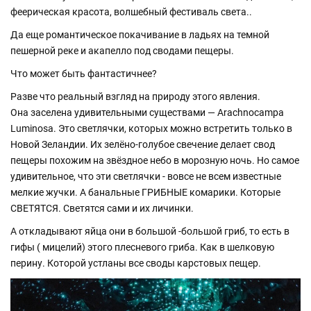
феерическая красота, волшебный фестиваль света..
Да еще романтическое покачивание в ладьях на темной
пешерной реке и акапелло под сводами пещеры.
Что может быть фантастичнее?
Разве что реальный взгляд на природу этого явления.
Она заселена удивительными существами — Arachnocampa
Luminosa. Это светлячки, которых можно встретить только в
Новой Зеландии. Их зелёно-голубое свечение делает свод
пещеры похожим на звёздное небо в морозную ночь. Но самое
удивительное, что эти светлячки - вовсе не всем известные
мелкие жучки. А банальные ГРИБНЫЕ комарики. Которые
СВЕТЯТСЯ. Светятся сами и их личинки.
А откладывают яйца они в большой -большой гриб, то есть в
гифы ( мицелий) этого плесневого гриба. Как в шелковую
перину. Которой устланы все своды карстовых пещер.