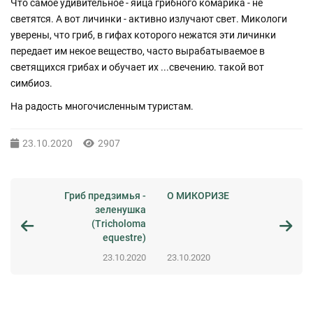
Что самое удивительное - яйца грибного комарика - не
светятся. А вот личинки - активно излучают свет. Микологи
уверены, что гриб, в гифах которого нежатся эти личинки
передает им некое вещество, часто вырабатываемое в
светящихся грибах и обучает их ...свечению. такой вот
симбиоз.
На радость многочисленным туристам.
23.10.2020
2907
Гриб предзимья -
О МИКОРИЗЕ
зеленушка
(Tricholoma
equestre)
23.10.2020
23.10.2020