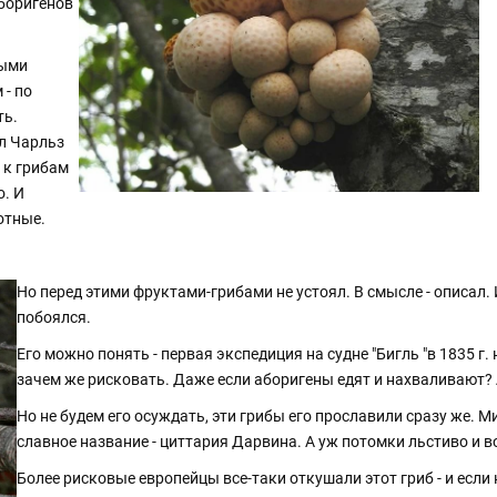
аборигенов
выми
 - по
ть.
ыл Чарльз
 к грибам
о. И
отные.
Но перед этими фруктами-грибами не устоял. В смысле - описал. 
побоялся.
Его можно понять - первая экспедиция на судне "Бигль "в 1835 г. 
зачем же рисковать. Даже если аборигены едят и нахваливают? 
Но не будем его осуждать, эти грибы его прославили сразу же. 
славное название - циттария Дарвина. А уж потомки льстиво и в
Более рисковые европейцы все-таки откушали этот гриб - и если н