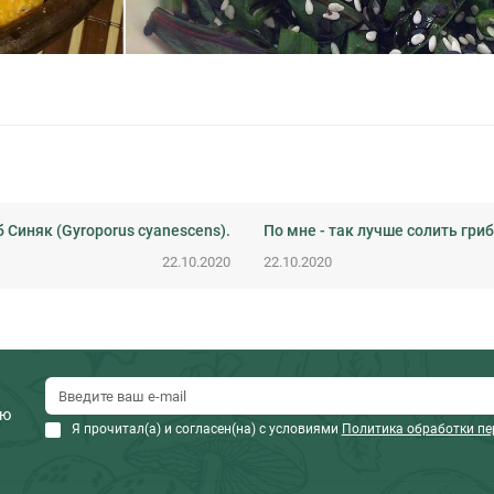
 Синяк (Gyroporus cyanescens).
По мне - так лучше солить гри
22.10.2020
22.10.2020
ию
Я прочитал(а) и согласен(на) с условиями
Политика обработки п