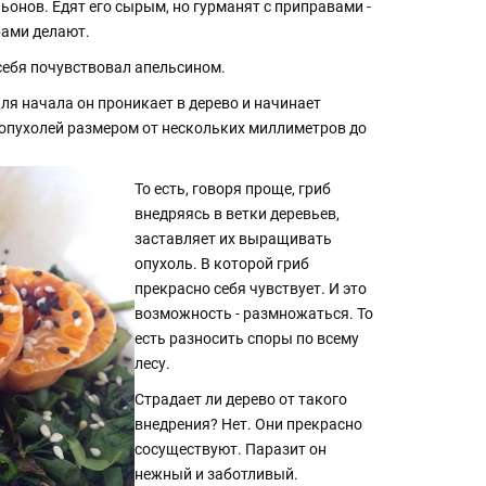
ьонов. Едят его сырым, но гурманят с приправами -
рами делают.
себя почувствовал апельсином.
ля начала он проникает в дерево и начинает
х опухолей размером от нескольких миллиметров до
То есть, говоря проще, гриб
внедряясь в ветки деревьев,
заставляет их выращивать
опухоль. В которой гриб
прекрасно себя чувствует. И это
возможность - размножаться. То
есть разносить споры по всему
лесу.
Страдает ли дерево от такого
внедрения? Нет. Они прекрасно
сосуществуют. Паразит он
нежный и заботливый.