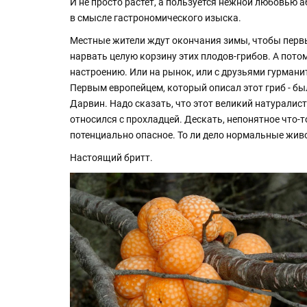
И не просто растет, а пользуется нежной любовью 
в смысле гастрономического изыска.
Местные жители ждут окончания зимы, чтобы пер
нарвать целую корзину этих плодов-грибов. А потом
настроению. Или на рынок, или с друзьями гурмани
Первым европейцем, который описал этот гриб - б
Дарвин. Надо сказать, что этот великий натуралист
относился с прохладцей. Дескать, непонятное что-т
потенциально опасное. То ли дело нормальные жив
Настоящий бритт.