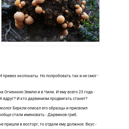
И привез экспонаты. Но попробовать так и не смог -
на Огненною Землю и в Чили. И ему всего 23 года -
А вдруг? И кто дарвинизм продвигать станет?
Миколог Беркли описал его образцы и присвоил
ообще стали именовать - Дарвинов гриб.
е пришли в восторг, то отдали ему должное. Вкус -