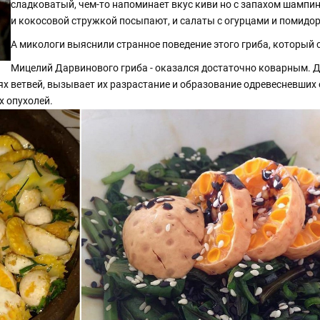
сладковатый, чем-то напоминает вкус киви но с запахом шампин
и кокосовой стружкой посыпают, и салаты с огурцами и помидо
А микологи выяснили странное поведение этого гриба, который 
Мицелий Дарвинового гриба - оказался достаточно коварным. Д
нях ветвей, вызывает их разрастание и образование одревесневши
х опухолей.