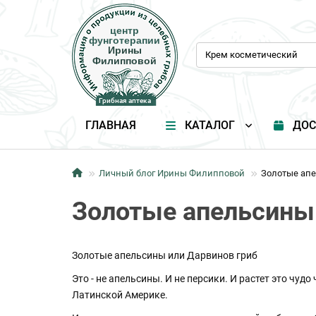
центр
центр
фунготерапии
фунготерапии
Ирины
Ирины
Филипповой
Филипповой
Грибная аптека
Грибная аптека
ГЛАВНАЯ
КАТАЛОГ
ДОС
Личный блог Ирины Филипповой
Золотые апе
Золотые апельсины 
Золотые апельсины или Дарвинов гриб
Это - не апельсины. И не персики. И растет это чудо 
Латинской Америке.