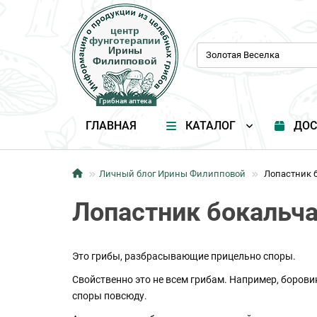
центр
центр
фунготерапии
фунготерапии
Ирины
Ирины
Филипповой
Филипповой
Грибная аптека
Грибная аптека
ГЛАВНАЯ
КАТАЛОГ
ДОС
Личный блог Ирины Филипповой
Лопастник б
Лопастник бокальча
Это грибы, разбрасывающие прицельно споры.
Свойственно это не всем грибам. Например, борови
споры повсюду.