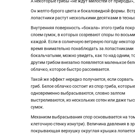
А некоторые грибы «не ждут милостей от природы»,
Он желто-бурого цвета и бокаловидной формы. Встре
лопастники растут несколькими десятками в тесных
Внутренняя поверхность «бокала» этого гриба пок
слоем сумок, в которых созревают споры по восьми
каждой. Если в солнечную ветреную погоду некото
время внимательно понаблюдать за лопастниками
бокальчатыми, можно увидеть, как то над одним, т
другим грибом внезапно появляется маленькое бел
облачко, которое быстро рассеивается.
Такой же эффект нередко получается, если сорвать
гриб. Белое облачко состоит из спор гриба, которые
одновременно выбрасываются, словно залпом
выстреливаются, из нескольких сотен или даже тыс
сумок.
Механизм выбрасывания спор основывается на том, 
клеточную стенку изнутри). Величина давления в з
покрывающая верхушку округлая крышка лопается 