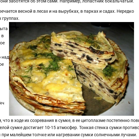
 они заботятся об этом сами. Например, лопастник бокальчатый.
чается весной в лесах и на вырубках, в парках и садах. Нередко
 группах.
рыта
 в
рое
о над
ое
яч
что в ходе их созревания в сумке, в ее цитоплазме постепенно по
релой сумке достигает 10-15 атмосфер. Тонкая стенка сумки проти
при малейшем толчке или нагревании сумки солнечными лучами.