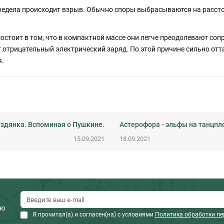
едела происходит взрыв. Обычно споры выбрасываются на расстоя
стоит в том, что в компактной массе они легче преодолевают соп
 отрицательный электрический заряд. По этой причине сильно отт
я.
уздянка. Вспоминая о Пушкине.
Астерофора - эльфы на танцп
15.09.2021
18.09.2021
ию
Я прочитал(а) и согласен(на) с условиями
Политика обработки п