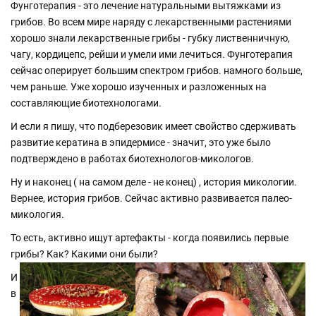
Фунготерапия - это лечение натуральными вытяжками из
грибов. Во всем мире наряду с лекарственными растениями
хорошо знали лекарственные грибы - губку лиственничную,
чагу, кордицепс, рейши и умели ими лечиться. Фунготерапия
сейчас оперирует большим спектром грибов. намного больше,
чем раньше. Уже хорошо изученных и разложенных на
составляющие биотехнологами.
И если я пишу, что подберезовик имеет свойство сдерживать
развитие кератина в эпидермисе - значит, это уже было
подтверждено в работах биотехнологов-микологов.
Ну и наконец ( на самом деле - не конец) , история микологии.
Вернее, история грибов. Сейчас активно развивается палео-
микология.
То есть, активно ищут артефакты - когда появились первые
грибы? Как? Какими они были?
И
в