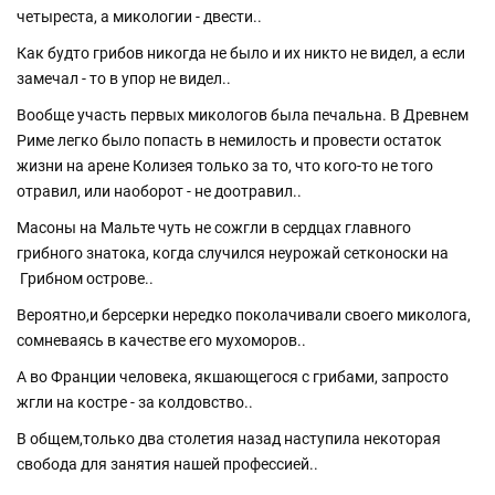
четыреста, а микологии - двести..
Как будто грибов никогда не было и их никто не видел, а если
замечал - то в упор не видел..
Вообще участь первых микологов была печальна. В Древнем
Риме легко было попасть в немилость и провести остаток
жизни на арене Колизея только за то, что кого-то не того
отравил, или наоборот - не доотравил..
Масоны на Мальте чуть не сожгли в сердцах главного
грибного знатока, когда случился неурожай сетконоски на
Грибном острове..
Вероятно,и берсерки нередко поколачивали своего миколога,
сомневаясь в качестве его мухоморов..
А во Франции человека, якшающегося с грибами, запросто
жгли на костре - за колдовство..
В общем,только два столетия назад наступила некоторая
свобода для занятия нашей профессией..