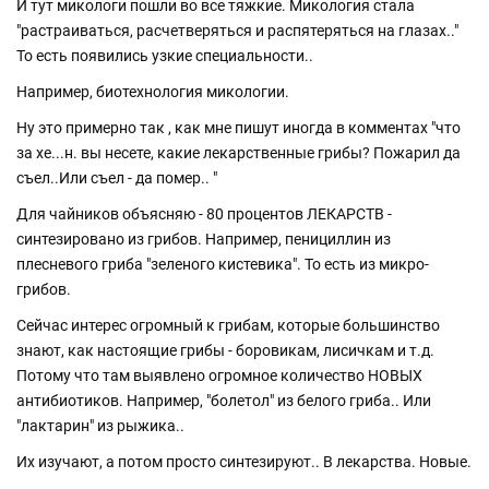
И тут микологи пошли во все тяжкие. Микология стала
"растраиваться, расчетверяться и распятеряться на глазах.."
То есть появились узкие специальности..
Например, биотехнология микологии.
Ну это примерно так , как мне пишут иногда в комментах "что
за хе...н. вы несете, какие лекарственные грибы? Пожарил да
съел..Или съел - да помер.. "
Для чайников объясняю - 80 процентов ЛЕКАРСТВ -
синтезировано из грибов. Например, пенициллин из
плесневого гриба "зеленого кистевика". То есть из микро-
грибов.
Сейчас интерес огромный к грибам, которые большинство
знают, как настоящие грибы - боровикам, лисичкам и т.д.
Потому что там выявлено огромное количество НОВЫХ
антибиотиков. Например, "болетол" из белого гриба.. Или
"лактарин" из рыжика..
Их изучают, а потом просто синтезируют.. В лекарства. Новые.