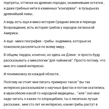
портреты, оттиски на древних породах, окаменевшие остатки ,
и даже грибные нити в каменных "консервах" - в пузырьках
древнейшей лавы..
А ведь есть еще и мико-история Средних веков и периода
Возрождения, есть история грибов у народов латинской
Америки..
А еще - мико-география - грибы -эндемики, которые не
пожелали расселяться по всему миру..
В общем, пардон, конечно, но здесь на Дзене - я просто буду
рассказывать о микологии "для чайников". Просто потому, что
мне это самой интересно.
И понемножку из каждой области..
Поэтому не стоит мне писать примерно такое " вы так
интересно рассказывали о научных фактах и потом скатились
в мракобесие какой-то народной медицины.. " или " оно мне
надо читать о каких-то хлорацибиях, ты о лисичках лучше
расскажи.. мне сто лет не интересно, какие грибы растут в