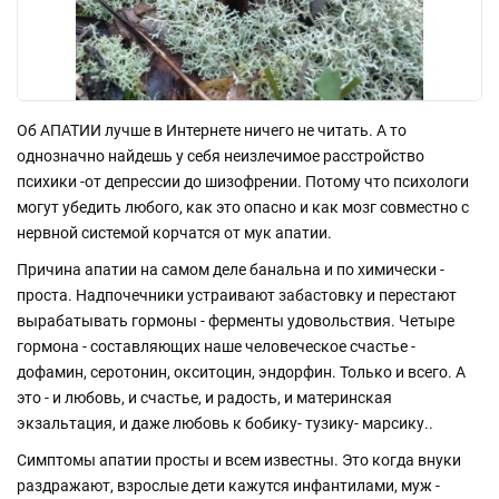
Об АПАТИИ лучше в Интернете ничего не читать. А то
однозначно найдешь у себя неизлечимое расстройство
психики -от депрессии до шизофрении. Потому что психологи
могут убедить любого, как это опасно и как мозг совместно с
нервной системой корчатся от мук апатии.
Причина апатии на самом деле банальна и по химически -
проста. Надпочечники устраивают забастовку и перестают
вырабатывать гормоны - ферменты удовольствия. Четыре
гормона - составляющих наше человеческое счастье -
дофамин, серотонин, окситоцин, эндорфин. Только и всего. А
это - и любовь, и счастье, и радость, и материнская
экзальтация, и даже любовь к бобику- тузику- марсику..
Симптомы апатии просты и всем известны. Это когда внуки
раздражают, взрослые дети кажутся инфантилами, муж -