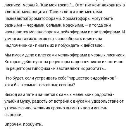
лисичек - черный. "Как моя тоска."... Этот пигмент находится в
клетках- меланоцитах. Такие клетки с пигментами
называются хроматофорами. Хроматофоры могут быть
разными — черными, белыми, красными, — и тогда они
называются меланофорами, лейкофорами и эритрофорами. И
у многих таких клеток есть способность влиять на
надпочечники - пинать их и побуждать к действию..
Мы имеем дело с клетками меланофорами в черных лисичках.
Которые действуют на рецепторы надпочечников и частично
на рецепторы гипофиза - и заставляют их работать..
Что будет, если устраивать себе "пиршество эндорфинов" -
хотя бы в самые тоскливые сезоны?
Выход из апатии начнется с самых маленьких радостей -
улыбки мужу, радость от встречи с внуками, удовольствие от
утреннего чая, желания срочно вымыть пол и испечь
сырники..
Впрочем, пробуйте..