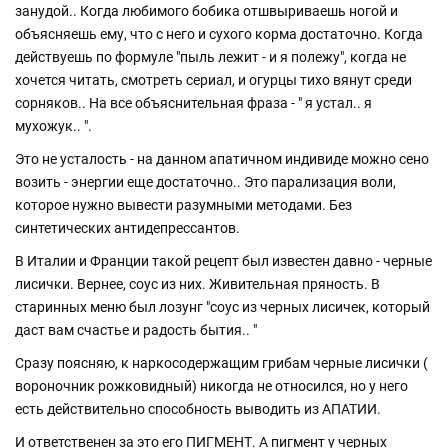
занудой.. Когда любимого бобика отшвыриваешь ногой и
объясняешь ему, что с него и сухого корма достаточно. Когда
действуешь по формуле "пыль лежит - и я полежу", когда не
хочется читать, смотреть сериал, и огурцы тихо вянут среди
сорняков.. На все объяснительная фраза - " я устал.. я
мухожук.. ".
Это не усталость - на данном апатичном индивиде можно сено
возить - энергии еще достаточно.. Это парализация воли,
которое нужно вывести разумными методами. Без
синтетических антидепрессантов.
В Италии и Франции такой рецепт был известен давно - черные
лисички. Вернее, соус из них. Живительная пряность. В
старинных меню был лозунг "соус из черных лисичек, который
даст вам счастье и радость бытия.. "
Сразу поясняю, к наркосодержащим грибам черные лисички (
вороночник рожковидный) никогда не относился, но у него
есть действительно способность выводить из АПАТИИ.
И ответственен за это его ПИГМЕНТ. А пигмент у черных