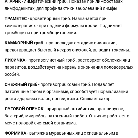
АГАРИК
- лимфатический гриб. Показан при лимфостазах,
лимфоденитах, для профилактики заболеваний лимфы.
ТРАМЕТЕС
- кроветворный гриб. Назначается при
химиотерапиях - при падении формулы крови. Поднимает
тромбоциты при тромбоцитопении.
КАМФОРНЫЙ гриб
- при последних стадиях онкологии ,
предотвращает быстрый некроз опухолей, выводит токсины..
ЛИСИЧКА
- противоглистный гриб , растовряет оболочки яиц
паразитов, воздействует на нервные окончания половозрелых
особей.
СНЕЖНЫЙ гриб
- противогрибковый гриб. Подавляет
патогенные грибы в организме, способствует нормализации
роста здоровых волос, ногтей, кожи. Снижает сахар.
ЛУГОВОЙ ОПЕНОК
- природный антибиотик, враг вирусов,
бактерий, микробов, патогенный грибов. Отлично работает с
моче-половой системой организма.
ФОРМИКА
- вытяжка муравьиных яиц с специальным в