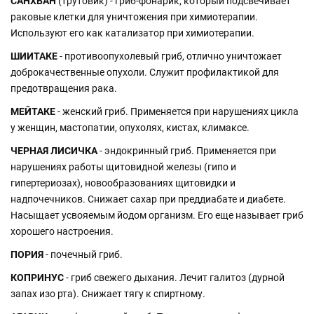
САНХВАН
(трутовик) - гриб-фонарик, который подсвечивает
раковые клетки для уничтожения при химиотерапии.
Используют его как катализатор при химиотерапии.
ШИИТАКЕ
- противоопухолевый гриб, отлично уничтожает
доброкачественные опухоли. Служит профилактикой для
предотвращения рака.
МЕЙТАКЕ
- женский гриб. Применяется при нарушениях цикла
у женщин, мастопатии, опухолях, кистах, климаксе.
ЧЕРНАЯ ЛИСИЧКА
- эндокринный гриб. Применяется при
нарушениях работы щитовидной железы (гипо и
гипертериозах), новообразованиях щитовидки и
надпочечников. Снижает сахар при преддиабате и диабете.
Насыщает усвояемым йодом организм. Его еще называет гриб
хорошего настроения.
ПОРИЯ
- почечный гриб.
КОПРИНУС
- гриб свежего дыхания. Лечит галитоз (дурной
запах изо рта). Снижает тягу к спиртному.