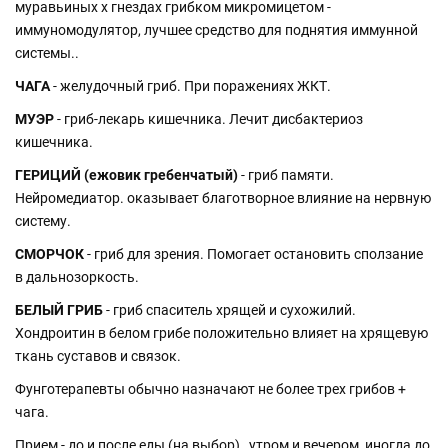
муравьиных х гнездах грибком микромицетом -
иммуномодулятор, лучшее средство для поднятия иммунной
системы..
ЧАГА
- желудочный гриб. При поражениях ЖКТ.
МУЭР
- гриб-лекарь кишечника. Лечит дисбактериоз
кишечника.
ГЕРИЦИЙ (ежовик гребенчатый)
- гриб памяти.
Нейромедиатор. оказывает благотворное влияние на нервную
систему.
СМОРЧОК
- гриб для зрения. Помогает остановить сползание
в дальнозоркость.
БЕЛЫЙ ГРИБ
- гриб спаситель хрящей и сухожилий.
Хондроитин в белом грибе положительно влияет на хрящевую
ткань суставов и связок.
Фунготерапевты обычно назначают не более трех грибов +
чага.
Прием - до и после еды (на выбор) , утром и вечером, иногда до