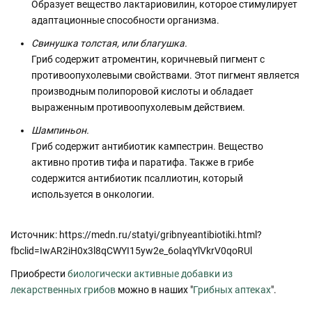
Образует вещество лактариовилин, которое стимулирует
адаптационные способности организма.
Свинушка толстая, или благушка.
Гриб содержит атроментин, коричневый пигмент с
противоопухолевыми свойствами. Этот пигмент является
производным полипоровой кислоты и обладает
выраженным противоопухолевым действием.
Шампиньон.
Гриб содержит антибиотик кампестрин. Вещество
активно против тифа и паратифа. Также в грибе
содержится антибиотик псаллиотин, который
используется в онкологии.
Источник: https://medn.ru/statyi/gribnyeantibiotiki.html?
fbclid=IwAR2iH0x3l8qCWYI15yw2e_6olaqYlVkrV0qoRUl
Приобрести
биологически активные добавки из
лекарственных грибов
можно в наших "
Грибных аптеках
".