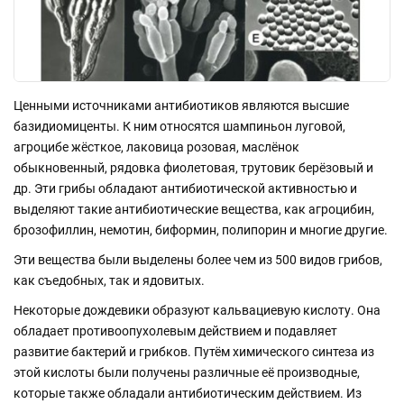
Ценными источниками антибиотиков являются высшие
базидиомиценты. К ним относятся шампиньон луговой,
агроцибе жёсткое, лаковица розовая, маслёнок
обыкновенный, рядовка фиолетовая, трутовик берёзовый и
др. Эти грибы обладают антибиотической активностью и
выделяют такие антибиотические вещества, как агроцибин,
брозофиллин, немотин, биформин, полипорин и многие другие.
Эти вещества были выделены более чем из 500 видов грибов,
как съедобных, так и ядовитых.
Некоторые дождевики образуют кальвациевую кислоту. Она
обладает противоопухолевым действием и подавляет
развитие бактерий и грибков. Путём химического синтеза из
этой кислоты были получены различные её производные,
которые также обладали антибиотическим действием. Из