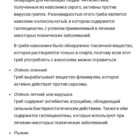
безвреден для непьющих людей. Антибиотики,
полученные из навозника серого, активны против
вирусов гриппа. Разновидностью этого гриба является
навозник колокольчатый, в котором содержится
галлюциноген, с успехом применяемый в лечении
некоторых психических заболеваний.
В грибе-навознике было обнаружено токсичное вещество,
которое растворяется только в спирте, поэтому если этот
гриб употреблять с алкоголем, можно отравиться.
Опёнок осенний.
Гриб вырабатывает вещество фламмулин, которое
активно действует против саркомы.
Опёнок летний, или варушка.
Гриб содержит антибиотик агроцибин, обладающий
сильным бактериостатическим действием. Также в нём
содержатся галлюциногены, которые используют при
лечении некоторых психических заболеваний.
Рыжик.