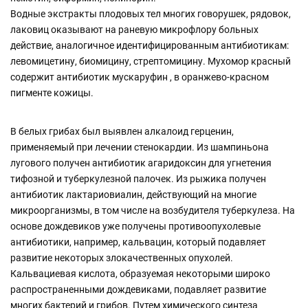
Водные экстракты плодовых тел многих говорушек, рядовок,
лаковиц оказывают на раневую микрофлору больных
действие, аналогичное идентифицированным антибиотикам:
левомицетину, биомицину, стрептомицину. Мухомор красный
содержит антибиотик мускаруфин , в оранжево-красном
пигменте кожицы.
В белых грибах был выявлен алкалоид герценин,
применяемый при лечении стенокардии. Из шампиньона
лугового получен антибиотик агаридоксин для угнетения
тифозной и туберкулезной палочек. Из рыжика получен
антибиотик лактариовиалин, действующий на многие
микроорганизмы, в том числе на возбудителя туберкулеза. На
основе дождевиков уже получены противоопухолевые
антибиотики, например, кальвацин, который подавляет
развитие некоторых злокачественных опухолей.
Кальвациевая кислота, образуемая некоторыми широко
распространенными дождевиками, подавляет развитие
многих бактерий и грибов. Путем химического синтеза