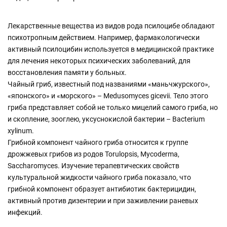
Лекарственные вещества из видов рода псилоцибе обладают
психотропным действием. Например, фармакологически
активный псилоцибин используется в медицинской практике
для лечения некоторых психических заболеваний, для
восстановления памяти у больных.
Чайный гриб, известный под названиями «маньчжурского»,
«японского» и «морского» – Medusomyces gicevii. Тело этого
гриба представляет собой не только мицелий самого гриба, но
и скопление, зооглею, уксуснокислой бактерии – Bacterium
xylinum.
Грибной компонент чайного гриба относится к группе
дрожжевых грибов из родов Torulopsis, Mycoderma,
Saccharomyces. Изучение терапевтических свойств
культуральной жидкости чайного гриба показало, что
грибной компонент образует антибиотик бактерицидин,
активный против дизентерии и при заживлении раневых
инфекций.