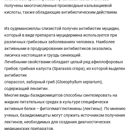
получены многочисленные производные кальвациевой
кислоты, также обладающие антибиотическим действием.
Из оудемансиеллы слизистой получен антибиотик муцидин,
который в виде препарата муцидермина используется при
различных грибковых заболеваниях человека. Наиболее
активными в продуцировании антибиотиков оказались
лисичка настоящая и груздь синеющий .
Лечебными свойствами обладает целый ряд афиллофоровых
грибов: грибная капуста (Sparassis crispa), из которой выделен
антибиотик
спарассол, заборный гриб (Gloeophyllum sepiarium),
содержащий лензитин .
Многие виды базидиомицетов способны синтезировать на
жидких питательных средах в культуре специфически
активные белки – фитогемагглютинины (лектины). По мнению
ученых, базидиомицеты могут служить источником получения
лектинов, необходимых для создания диагностических
медицинских препаратов.