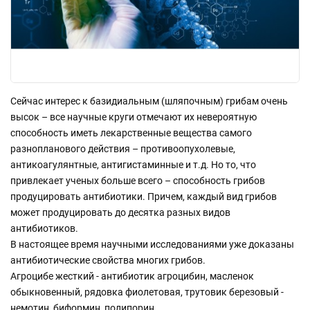
Сейчас интерес к базидиальным (шляпочным) грибам очень
высок – все научные круги отмечают их невероятную
способность иметь лекарственные вещества самого
разнопланового действия – противоопухолевые,
антикоагулянтные, антигистаминные и т.д. Но то, что
привлекает ученых больше всего – способность грибов
продуцировать антибиотики. Причем, каждый вид грибов
может продуцировать до десятка разных видов
антибиотиков.
В настоящее время научными исследованиями уже доказаны
антибиотические свойства многих грибов.
Агроцибе жесткий - антибиотик агроцибин, масленок
обыкновенный, рядовка фиолетовая, трутовик березовый -
немотин, биформин, полипорин.