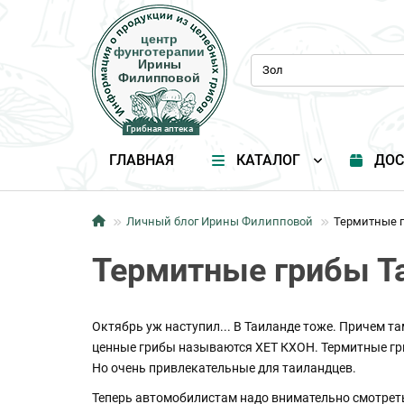
центр
центр
фунготерапии
фунготерапии
Ирины
Ирины
Филипповой
Филипповой
Грибная аптека
Грибная аптека
ГЛАВНАЯ
КАТАЛОГ
ДОС
Личный блог Ирины Филипповой
Термитные 
Термитные грибы Т
Октябрь уж наступил... В Таиланде тоже. Причем та
ценные грибы называются ХЕТ КХОН. Термитные гриб
Но очень привлекательные для таиландцев.
Теперь автомобилистам надо внимательно смотрет