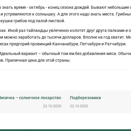
о знать время - октябрь - конец сезона дождей. Бывают небольшие 
и устремляются к солнышку. А для этого надо знать места. Грибные
хушки грибов под палой листвой.
з драк. Иной раз тайландцы увлеченно колотят друг друга палками 
вли можно заработать до тысячи долларов. Вполне на год хватит. Мне
 лесах предгорий провинций Канчанабури, Петчабури и Ратчабури.
. Идеальный вариант – обычный том ям без добавления мяса. Обыч
ов. Приличная цена для этой страны.
Лисичка – солнечное лекарство
Подберезовики
22.10.2020
22.10.2020