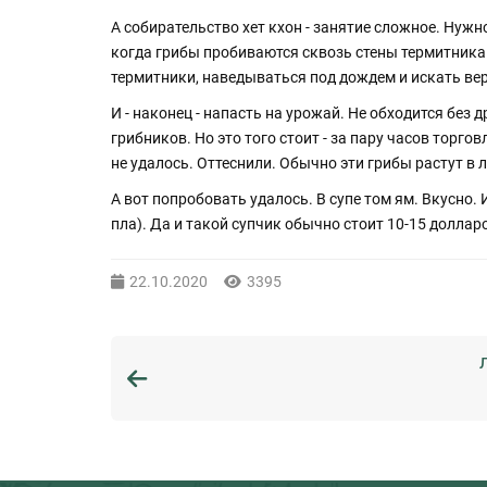
А собирательство хет кхон - занятие сложное. Нужн
когда грибы пробиваются сквозь стены термитника 
термитники, наведываться под дождем и искать вер
И - наконец - напасть на урожай. Не обходится бе
грибников. Но это того стоит - за пару часов торго
не удалось. Оттеснили. Обычно эти грибы растут в
А вот попробовать удалось. В супе том ям. Вкусно
пла). Да и такой супчик обычно стоит 10-15 доллар
22.10.2020
3395