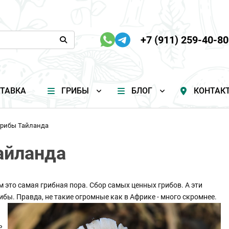
+7 (911) 259-40-80
ТАВКА
ГРИБЫ
БЛОГ
КОНТАК
грибы Тайланда
айланда
м это самая грибная пора. Сбор самых ценных грибов. А эти
ы. Правда, не такие огромные как в Африке - много скромнее.
ь