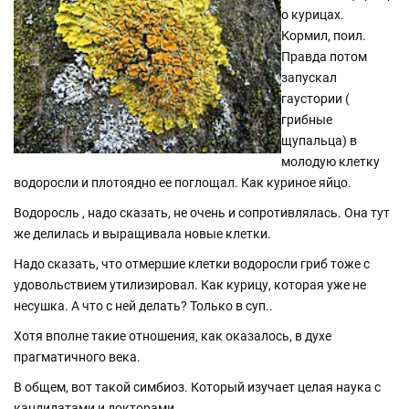
о курицах.
Кормил, поил.
Правда потом
запускал
гаустории (
грибные
щупальца) в
молодую клетку
водоросли и плотоядно ее поглощал. Как куриное яйцо.
Водоросль , надо сказать, не очень и сопротивлялась. Она тут
же делилась и выращивала новые клетки.
Надо сказать, что отмершие клетки водоросли гриб тоже с
удовольствием утилизировал. Как курицу, которая уже не
несушка. А что с ней делать? Только в суп..
Хотя вполне такие отношения, как оказалось, в духе
прагматичного века.
В общем, вот такой симбиоз. Который изучает целая наука с
кандидатами и докторами.