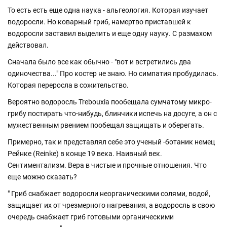
То есть есть еще одна наука - альгеология. Которая изучает
водоросли. Но коварный гриб, намертво приставшей к
водоросли заставил выделить и еще одну науку. С размахом
действовал.
Сначала было все как обычно - "вот и встретились два
одиночества..." Про костер не знаю. Но симпатия пробудилась.
Которая переросла в сожительство.
Вероятно водоросль Trebouxia пообещала сумчатому микро-
грибу постирать что-нибудь, блинчики испечь на досуге, а он с
мужественным рвением пообещал защищать и оберегать.
Примерно, так и представлял себе это ученый -ботаник немец
Рейнке (Reinke) в конце 19 века. Наивный век.
Сентиментализм. Вера в чистые и прочные отношения. Что
еще можно сказать?
" Гриб снабжает водоросли неорганическими солями, водой,
защищает их от чрезмерного нагревания, а водоросль в свою
очередь снабжает гриб готовыми органическими