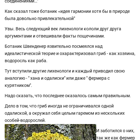
соединениями…"
Как сказал тоже ботаник «идея гармонии хотя бы в природе
была довольно привлекательной"
Увы. Весь следующий век лихенологи кололи друг друга
аргументами и отвешивали факты пощечинами.
Ботаник Швенденер язвительно посмеялся над
идеалистической теорие и охарактеризовал гриб - как хозяина,
водоросль как раба.
Тут вступили другие лихенологи и каждый приводил свою
аналогию - " хана и одалиски" или даже " фермера с
курятником".
Надо сказать, что последнее оказалось самым правильным.
Дело в том, что гриб иногда не ограничивался одной
одалиской, а окружал себя целым гаремом из нескольких
особей-водорослей.
И заботился о них,
так же как фермер