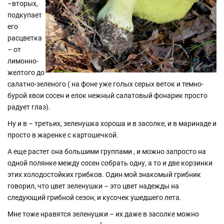
–вторых,
подкупает
его
расцветка
– от
лимонно-
желтого до
салатно-зеленого ( на фоне уже голых серых веток и темно-
бурой хвои сосен и елок нежный салатовый фонарик просто
радует глаз).
Ну и в – третьих, зеленушка хороша и в засолке, и в маринаде и
просто в жаренке с картошечкой.
А еще растет она большими группами , и можно запросто на
одной полянке между сосен собрать одну, а то и две корзинки
этих холодостойких грибков. Один мой знакомый грибник
говорил, что цвет зеленушки – это цвет надежды на
следующий грибной сезон, и кусочек ушедшего лета.
Мне тоже нравятся зеленушки – их даже в засолке можно