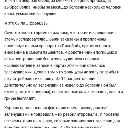
То есть в некрозе мышц, за счет чего в кровь происходит
выброс белка. Якобы за месяц до болезни несколько человек
испытуемых ели зеленушки.
И это были ...французы.
Спустя какое-то время оказалось, что такие исследования
этому исследователю … были заказаны и проплачены
производителями препарата «Липобай», единственного
виновника в смерти пациентов. А родственники погибших и
сами пострадавшие были очень удивлены словам
исследователя и записи в картах ,что -« они объелись
зеленушками». Дело в том, что французы не жалуют грибы и
не употребляют их в пищу. Из 12 пациентов один
действительно ел зеленушки за неделю до болезни ( он был
иммигрантом- поляком), но остальные даже не знают , как эти
грибы выглядят.
Хорошо проплаченная фантазия врача- исследователя
зеленушкам не повредила – их реабилитировали . И провели
все испытания на мышах, которые закончились успешно для
всех без исключения мышек. А «Липобай» оказался