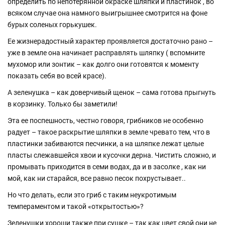
определить по непотерянной окраске шляпки и пластинок , во
всяком случае она намного выигрышнее смотрится на фоне
бурых соленых горькушек.
Ее жизнерадостный характер проявляется достаточно рано –
уже в земле она начинает расправлять шляпку ( вспомните
мухомор или зонтик – как долго они готовятся к моменту
показать себя во всей красе).
А зеленушка – как доверчивый щенок – сама готова прыгнуть
в корзинку. Только бы заметили!
Эта ее поспешность, честно говоря, грибников не особенно
радует – такое раскрытие шляпки в земле чревато тем, что в
пластинки забиваются песчинки, а на шляпке лежат целые
пласты слежавшейся хвои и кусочки дерна. Чистить сложно, и
промывать приходится в семи водах, да и в засолке , как ни
мой, как ни старайся, все равно песок похрустывает..
Но что делать, если это гриб с таким неукротимым
темпераментом и такой «открытостью»?
Зеленушки хороши также при сушке – так как цвет свой они не