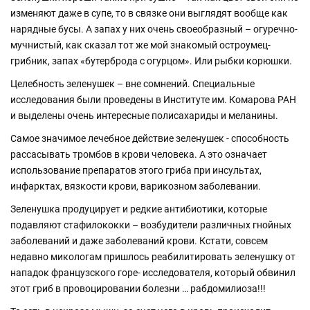
изменяют даже в супе, то в связке они выглядят вообще как
нарядные бусы. А запах у них очень своеобразный – огуречно-
мучнистый, как сказал тот же мой знакомый остроумец-
грибник, запах «бутерброда с огурцом». Или рыбки корюшки.
Целебность зеленушек – вне сомнений. Специальные
исследования были проведены в Институте им. Комарова РАН
и выделены очень интересные полисахариды и меланины.
Самое значимое лечебное действие зеленушек - способность
рассасывать тромбов в крови человека. А это означает
использование препаратов этого гриба при инсультах,
инфарктах, вязкости крови, варикозном заболевании.
Зеленушка продуцирует и редкие антибиотики, которые
подавляют стафилококки – возбудители различных гнойных
заболеваний и даже заболеваний крови. Кстати, совсем
недавно микологам пришлось реабилитировать зеленушку от
нападок французского горе- исследователя, который обвинил
этот гриб в провоцировании болезни … рабдомилиоза!!!