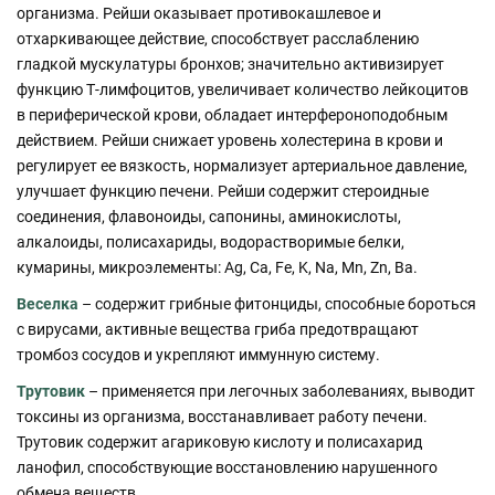
организма. Рейши оказывает противокашлевое и
отхаркивающее действие, способствует расслаблению
гладкой мускулатуры бронхов; значительно активизирует
функцию Т-лимфоцитов, увеличивает количество лейкоцитов
в периферической крови, обладает интерфероноподобным
действием. Рейши снижает уровень холестерина в крови и
регулирует ее вязкость, нормализует артериальное давление,
улучшает функцию печени. Рейши содержит стероидные
соединения, флавоноиды, сапонины, аминокислоты,
алкалоиды, полисахариды, водорастворимые белки,
кумарины, микроэлементы: Ag, Ca, Fe, K, Na, Mn, Zn, Ba.
Веселка
– содержит грибные фитонциды, способные бороться
с вирусами, активные вещества гриба предотвращают
тромбоз сосудов и укрепляют иммунную систему.
Трутовик
– применяется при легочных заболеваниях, выводит
токсины из организма, восстанавливает работу печени.
Трутовик содержит агариковую кислоту и полисахарид
ланофил, способствующие восстановлению нарушенного
обмена веществ.