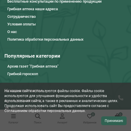
Бесплатные консультации по применению продукции
Грибная аптека наши адреса
Сотрудничество
Условия оплаты
О нас
Политика обработки персональных данных
Популярные категории
Архив газет "Грибная аптека"
Грибной гороскоп
Наши контакты
На нашем сайте используются файлы cookie. Файлы cookie
используются для улучшения функциональности и удобства
+7 (911) 259-40-80
использования сайта, а также в рекламных и аналитических целях.
Продолжая использовать сайт Вы предоставляете согласие c
odin@fungospb.ru
Соглашением обработки персональных данных.
0
0
Наш адрес
Принимаю
Каталог
Поиск
Аккаунт
Избранное
Корзина
191167, Санкт-Петербург, Невский пр., д. 180